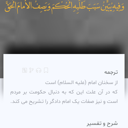
وَفِيهِ يُبَيِّنُ سَبَبَ طَلَبِهِ الْحُکْمَ وَيَصِفُ الاْمامَ الْحَقَّ
ترجمه
از سخنان امام (عليه السلام) است
که در آن علت اين که به دنبال حکومت بر مردم
است و نيز صفات يک امام دادگر را تشريح مى کند.
شرح و تفسیر