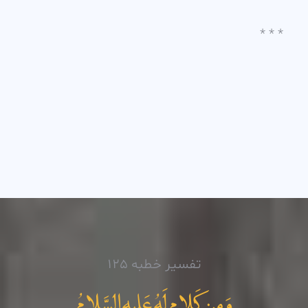
* * *
تفسیر خطبه 125
وَمِن کَلامٍ لَهُ عَليهِ السَّلامُ