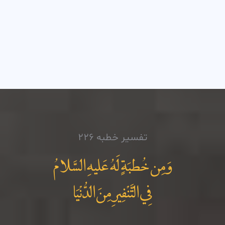
تفسیر خطبه 226
وَمِن خُطبَةٍ لَهُ عَليهِ السَّلامُ
فِي التَّنْفِيرِ مِنَ الدُّنْيَا