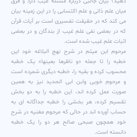
دهيد؟ بيان جالبى درباره مسئله غيب دارد و فرق
ميان علم ذاتى و علم اکتسابى را در اين زمينه بيان
مى کند که در حقيقت تفسيرى است بر آيات قرآن
که در بعضى نفى علم غيب از بندگان و در بعضى
اثبات علم غيب شده است.
مرحوم ابن ميثم در شرح نهج البلاغه خود اين
خطبه را تا جمله «و ناظرها بعينها» يک خطبه
محسوب کرده و بقيه را، خطبه ديگرى شمرده است
و مرحوم خويى وابن ابى الحديد نيز به همين
صورت عمل کرده اند، اين خطبه را به دو بخش
تقسيم کرده، هر بخشى را خطبه جداگانه اى به
حساب آورده اند در حالى که مرحوم مغنيه در شرح
خود همچون صبحى صالح هر دو را يک خطبه
دانسته است.