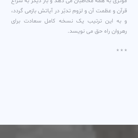
موثرى به همه مخاطبان مى دهد و بار ديگر به سراغ
قرآن و عظمت آن و لزوم تدبّر در آياتش بازمى گردد،
و به اين ترتيب يک نسخه کامل سعادت براى
رهروان راه حق مى نويسد.
* * *