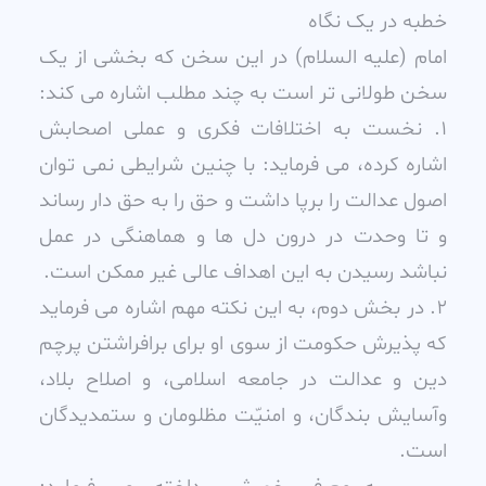
خطبه در يک نگاه
امام (عليه السلام) در اين سخن که بخشى از يک
سخن طولانى تر است به چند مطلب اشاره مى کند:
1. نخست به اختلافات فکرى و عملى اصحابش
اشاره کرده، مى فرمايد: با چنين شرايطى نمى توان
اصول عدالت را برپا داشت و حق را به حق دار رساند
و تا وحدت در درون دل ها و هماهنگى در عمل
نباشد رسيدن به اين اهداف عالى غير ممکن است.
2. در بخش دوم، به اين نکته مهم اشاره مى فرمايد
که پذيرش حکومت از سوى او براى برافراشتن پرچم
دين و عدالت در جامعه اسلامى، و اصلاح بلاد،
وآسايش بندگان، و امنيّت مظلومان و ستمديدگان
است.