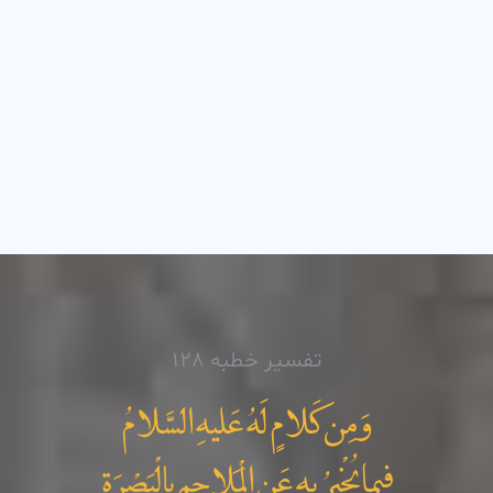
تفسیر خطبه 128
وَمِن کَلامٍ لَهُ عَليهِ السَّلامُ
فِيما يُخْبِرُ بِه عَنِ الْمَلاحِمِ بِالْبَصْرَةِ