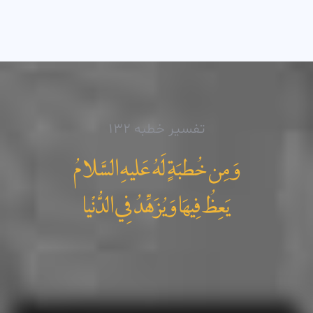
تفسیر خطبه 132
وَ مِن خُطبَةٍ لَهُ عَليهِ السَّلامُ
يَعِظُ فِيهَا وَيُزَهِّدُ فِي الدُّنْيا