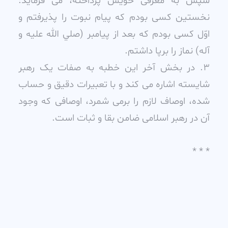
سپس به معرفى خويش پرداخته، مى فرمايد:
نخستين کسى بودم که پيام نبوت را پذيرفتم و
اوّل کسى بودم که بعد از پيامبر (صلي الله عليه و
آله) نماز را برپا داشتم.
3. در بخش آخر اين خطبه به صفات يک رهبر
شايسته اشاره مى کند و با تعبيرات دقيق و حساب
شده، اوصاف لازم را برمى شمرد، اوصافى که وجود
آن در رهبر اسلامى ضامن بقا و ثبات است.
* * *