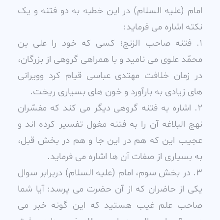
امام (عليه السلام) در اين خطبه به دو فتنه و يک
نکته اشاره مى فرمايد:
1. فتنه صاحب الزنج؛ کسى که خود را على بن
محمّد علوى مى ناميد و با همراهى گروهى از بزرگان،
در زمان خلافت مهتدى عباسى قيام کرد وويرانى
هاى زيادى به بارآورد و خون هاى بسيارى ريخت.
2. اشاره به فتنه گروهى ديگر مى کند که مفسّران
نهج البلاغه آن را به فتنه مغول تفسير کرده اند و
عجيب اين که هم در اين جا و هم در بخش قبل،
به بسيارى از صفات آن ها اشاره مى فرمايد.
3. در بخش سوم، امام (عليه السلام) دربرابر سوال
يکى از حاضران که از آن حضرت مى پرسد: آيا شما
صاحب علم غيب هستيد که اين گونه خبر مى