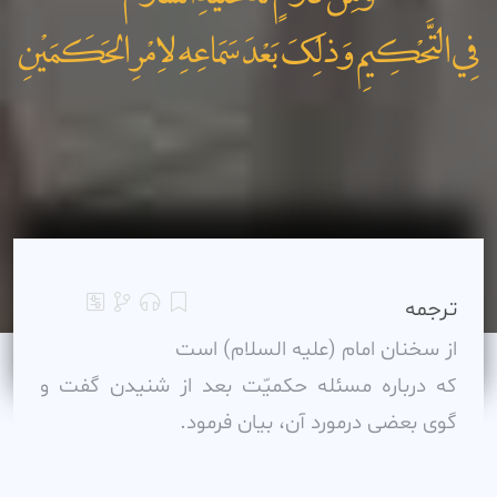
فِي التَّحْکِيمِ وَذلِکَ بَعْدَ سَمَاعِهِ لاِمْرِ الحَکَمَيْنِ
ترجمه
از سخنان امام (عليه السلام) است
که درباره مسئله حکميّت بعد از شنيدن گفت و
گوى بعضى درمورد آن، بيان فرمود.