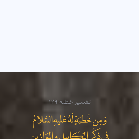
تفسیر خطبه 129
وَ مِن خُطبَةٍ لَهُ عَليهِ السَّلامُ
فِي ذِکْرِ المَکَاييلِ و المَوَازينِ