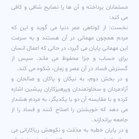
مسلمانان پرداخته و آن ها را نصايح شافى و کافى
مى کند:
نخست: از کوتاهى عمر دنيا مى گويد و اين که
مردم همچون مهمانى در آن هستند و به سرعت
اين مهمانى پايان مى گيرد، در حالى که اعمال انسان
براى حساب و جزا محفوظ مى ماند. سپس از
گسترش فساد در آن عصر و زمان، شکوه مى کند.
و در بخش دوم، به نيکان و پاکان و صالحان و
آزادمردان و سخاوتمندان وپرهيزکاران پيشين اشاره
کرده و با مقايسه آن دو با يکديگر، به مردم هشدار
مى دهد که خويشتن را اصلاح کنند و فساد را از
جامعه براندازند.
و در پايان خطبه به مذمّت و نکوهش رياکارانى مى