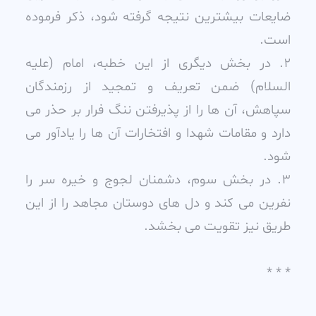
ضايعات بيشترين نتيجه گرفته شود، ذکر فرموده
است.
2. در بخش ديگرى از اين خطبه، امام (عليه
السلام) ضمن تعريف و تمجيد از رزمندگان
سپاهش، آن ها را از پذيرفتن ننگ فرار بر حذر مى
دارد و مقامات شهدا و افتخارات آن ها را يادآور مى
شود.
3. در بخش سوم، دشمنان لجوج و خيره سر را
نفرين مى کند و دل هاى دوستان مجاهد را از اين
طريق نيز تقويت مى بخشد.
* * *