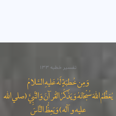
تفسیر خطبه 133
وَ مِن خُطبَةٍ لَهُ عَليهِ السَّلامُ
يُعَظِّمُ اللهَ سُبْحَانَهُ وَ يَذْکُرُ القُرآنَ وَالنَّبِيَّ (صلي الله
عليه و آله) وَيَعِظُّ النَّاسَ