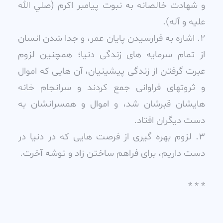
و شهادت خالصانه به نبوت پيامبر اکرم (صلي الله
عليه و آله).
2. اشاره به فرارسيدن پايان عمر، و جدا شدن انسان
از تمام سرمايه هاى زندگى دنيا؛ همچنين لزوم
عبرت گرفتن از زندگى پيشينيان، آن هايى که اموال
و ثروتهاى فراوانى جمع کردند و سرانجام خانه
هايشان قبرشان شد، و اموال و همسرانشان به
دست ديگران افتاد.
3. لزوم بهره گيرى از فرصت هايى که در دنيا در
دست داريم، براى فراهم ساختن زاد و توشه آخرت.
* * *