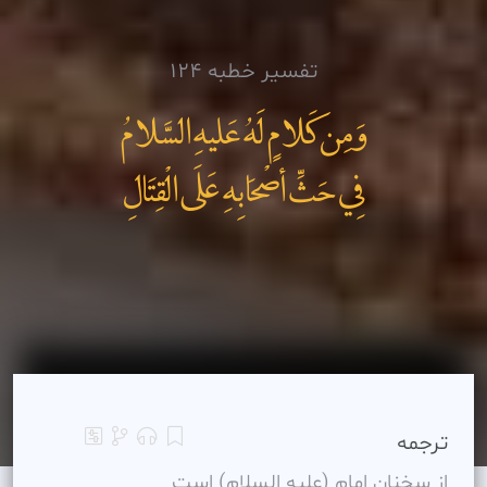
تفسیر خطبه 124
وَمِن کَلامٍ لَهُ عَليهِ السَّلامُ
فِي حَثِّ أصْحَابِهِ عَلَى الْقِتَالِ
ترجمه
از سخنان امام (عليه السلام) است