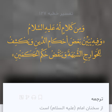
تفسیر خطبه 127
وَمِن کَلامٍ لَهُ عَليهِ السَّلامُ
«وَفِيهِ يُبَيِّنُ بَعْضَ أحْکامِ الدِّينِ وَيَکْشِفُ
لِلخَوارِجِ الشُّبْهَةَ وَيَنْقُضُ حُکْمَ الحَکَمَيْنِ»
ترجمه
از سخنان امام (عليه السلام) است