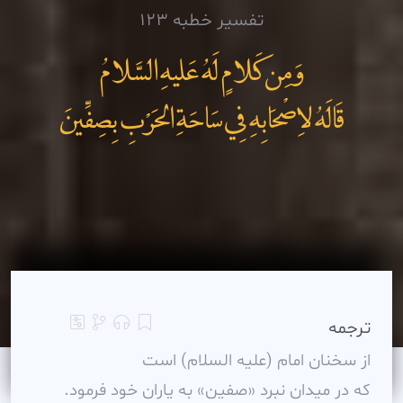
تفسیر خطبه 123
وَمِن کَلامٍ لَهُ عَليهِ السَّلامُ
قَالَهُ لاِصْحَابِهِ فِي سَاحَةِ الحَرْبِ بِصِفِّينَ
ترجمه
از سخنان امام (عليه السلام) است
که در ميدان نبرد «صفين» به ياران خود فرمود.