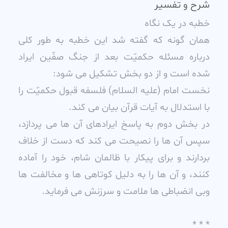
شرح و تفسیر
خطبه در يک نگاه
همان گونه که گفته شد اين خطبه به طور کلى
درباره مسئله حکميّت بعد از جنگ صفّين ايراد
شده است و از دو بخش تشکيل مى شود:
نخست امام (عليه السلام) فلسفه قبول حکميّت را
با استدلال به آيات قرآن بيان مى کند.
در بخش دوم به پاسخ ايرادهاى آن ها مى پردازد،
سپس آن ها را نصيحت مى کند که دست از خلاف
بردارند و براى پيکار با ظالمان شام، خود را آماده
کنند، و آن ها را به دليل کوتاهى ها و مخالفت ها
وبى انضباطى ها ملامت و سرزنش مى فرمايد.
* * *