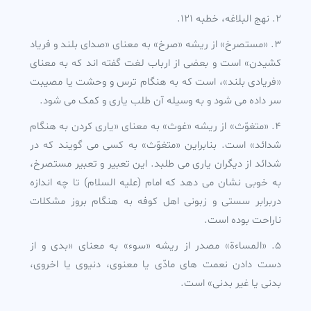
نهج البلاغه، خطبه 121.
«مستصرخ» از ريشه «صرخ» به معناى «صداى بلند و فرياد
کشيدن» است و بعضى از ارباب لغت گفته اند که به معناى
«فريادى بلند»، است که به هنگام ترس و وحشت يا مصيبت
سر داده مى شود و به وسيله آن طلب يارى و کمک مى شود.
«متغوّث» از ريشه «غوث» به معناى «يارى کردن به هنگام
شدائد» است. بنابراين «متغوّث» به کسى مى گويند که در
شدائد از ديگران يارى مى طلبد. اين تعبير و تعبير مستصرخ،
به خوبى نشان مى دهد که امام (عليه السلام) تا چه اندازه
دربرابر سستى و زبونى اهل کوفه به هنگام بروز مشکلات
ناراحت بوده است.
«المساءة» مصدر از ريشه «سوء» به معناى «بدى و از
دست دادن نعمت هاى مادّى يا معنوى، دنيوى يا اخروى،
بدنى يا غير بدنى» است.