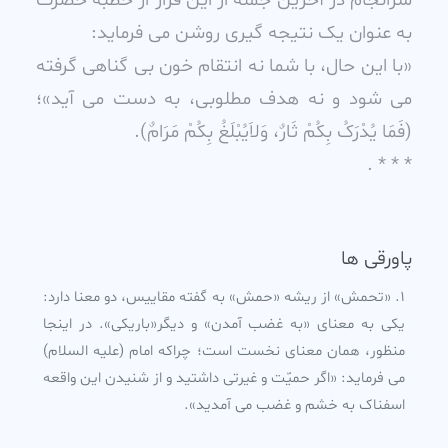
سرانجام در آخرين جمله از اين فراز از خطبه حضرت
به عنوان يک نتيجه گيرى روشن مى فرمايد:
«با اين حال، با شما نه انتقام خون بى گناهى گرفته
مى شود و نه هدف مطلوبى، به دست مى آيد»؛
(فَمَا يُدْرَکُ بِکُمْ ثَارٌ، وَلاَيُبْلَغُ بِکُمْ مَرَامٌ).
* * * .
پاورقی ها
«تحمش» از ريشه «حمش» به گفته مقاييس، دو معنا دارد:
يکى به معناى «به غضب آمدن» و ديگر«باريکى». در اينجا
منظور، همان معناى نخست است؛ چراکه امام (عليه السلام)
مى فرمايد: «اگر حميّت و غيرتى داشتيد و از شنيدن اين واقعه
اسفناک به خشم و غضب مى آمديد».