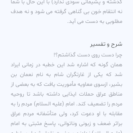
گذشته و پشيمانى سودى ندارد) با اين حال با شما
نه انتقام خون بى گناهى گرفته مى شود و نه هدف
مطلوبى به دست مى آيد.
شرح و تفسیر
چرا دست روى دست گذاشتم؟!
همان گونه که اشاره شد اين خطبه در زمانى ايراد
شد که يکى از غارتگران شام به نام نعمان بن
بشير، ازسوى معاويه مأموريت يافت که به بعضى از
مناطق عراق حملات ايذايى داشته باشد تا روحيه
مردم را تضعيف کند. امام (عليه السلام) مردم را به
مقابله با او دعوت کرد، ولى متأسّفانه مردم عراق
براثر ضعف و زبونى وناتوانى، پاسخ مثبتى به امام