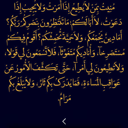
مُنِيتُ بِمَنْ لاَيُطِيعُ إِذَا أَمَرْتُ وَلايُجِيبُ إِذَا
دَعَوْتُ، لاَ أَبَا لَکُمْ! مَا تَنْتَظِرُونَ بِنَصْرِکُمْ رَبَّکُمْ؟
أَمَا دِينٌ يَجْمَعُکُمْ، وَلاَ حَمِيَّةَ تُحْمِشُکُمْ؟ أَقُومُ فِيکُمْ
مُسْتَصْرِخآ، وَأُنادِيکُمْ مُتَغَوِّثآ، فَلاَتَسْمَعُونَ لي قَوْلا،
وَلاَتُطِيعُونَ لِي أَمْرآ، حَتَّى تَکَشَّفَ الْأُمُورُ عَنْ
عَوَاقِبِ الْمَساءَةِ، فَمَا يُدْرَکُ بِکُمْ ثَارٌ، وَلاَيُبْلَغُ بِکُمْ
مَرَامٌ.