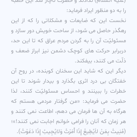
(عليه السلام) ندادند و حضرت ناچار شد اين خطبه
را به دو منظور ايراد فرمايد:
نخست اين که ضايعات و مشکلاتى را که از اين
رهگذر حاصل مى شود، از ساحت خويش دور سازد و
مسئوليّت آن را به گردن مردم عراق که تا اين حد،
دربرابر حرکت هاى کوچک دشمن نيز ابراز ضعف و
ذلّت مى کنند، بيفکند.
ديگر اين که شايد اين سخنان کوبنده، در روح آن
خفتگان بى درد اثرى بگذارد و بيدار شوند تا اين
خطرات را ببينند و احساس مسئوليّت کنند، لذا
حضرت مى فرمايد: «من گرفتار مردمى هستم که
هرگاه به آن ها فرمان مى دهم، اطاعت نمى کنند و
هر زمان که آنان را فرامى خوانم اجابت نمى کنند!»؛
(مُنِيتُ بِمَنْ لاَيُطِيعُ إِذَا أَمَرْتُ وَلايُجِيبُ إِذَا دَعَوْتُ).