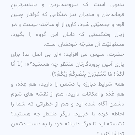
بديهى است که نيرومندترين و باتدبيرترينِ
فرماندهان و مديران نيز هنگامى که گرفتار چنين
قوم و جمعيّتى شود، کارى از او ساخته نيست و هر
زيان وشکستى که دامان اين گروه را بگيرد،
مسئوليّت آن متوجّه خودشان است.
حضرت، سپس مى افزايد: «اى بى اصل ها! براى
يارى آيين پروردگارتان منتظر چه هستيد؟»؛ (لاَ أَبَا
لَکُمْ! مَا تَنْتَظِرُونَ بِنَصْرِکُمْ رَبَّکُمْ؟).
همه شرايط مبارزه با دشمن را داريد، هم عِدّه، و
هم عُدّه و امکانات داريد، هم از نقشه هاى شوم
دشمن آگاه شده ايد و هم از خطراتى که شما را
احاطه کرده با خبريد، ديگر منتظر چه هستيد؟
نشسته ايد تا مرگ ذليلانه خود را به دست دشمن
تماشا کنيد؟