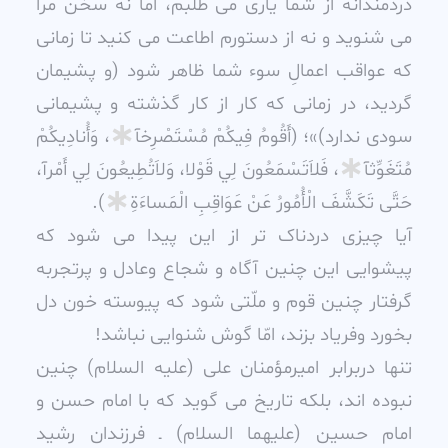
دردمندانه از شما يارى مى طلبم، اما نه سخن مرا
مى شنويد و نه از دستورم اطاعت مى کنيد تا زمانى
که عواقب اعمالِ سوء شما ظاهر شود (و پشيمان
گرديد، در زمانى که کار از کار گذشته و پشيمانى
سودى ندارد)»؛ (أَقُومُ فِيکُمْ مُسْتَصْرِخآ
، وَأُنادِيکُمْ
مُتَغَوِّثآ
، فَلاَتَسْمَعُونَ لِي قَوْلا، وَلاَتُطِيعُونَ لِي أَمْرآ،
حَتَّى تَکَشَّفَ الْأُمُورُ عَنْ عَوَاقِبِ الْمَساءَةِ
).
آيا چيزى دردناک تر از اين پيدا مى شود که
پيشوايى اين چنين آگاه و شجاع وعادل و پرتجربه
گرفتار چنين قوم و ملّتى شود که پيوسته خون دل
بخورد وفرياد بزند، امّا گوش شنوايى نباشد!
تنها دربرابر اميرمؤمنان على (عليه السلام) چنين
نبوده اند، بلکه تاريخ مى گويد که با امام حسن و
امام حسين (عليهما السلام) ـ فرزندان رشيد