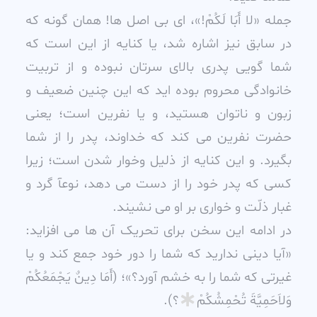
جمله «لا أَبَا لَکُمْ!»، اى بى اصل ها! همان گونه که
در سابق نيز اشاره شد، يا کنايه از اين است که
شما گويى پدرى بالاى سرتان نبوده و از تربيت
خانوادگى محروم بوده ايد که اين چنين ضعيف و
زبون و ناتوان هستيد، و يا نفرين است؛ يعنى
حضرت نفرين مى کند که خداوند، پدر را از شما
بگيرد. و اين کنايه از ذليل وخوار شدن است؛ زيرا
کسى که پدر خود را از دست مى دهد، نوعآ گرد و
غبار ذلّت و خوارى بر او مى نشيند.
در ادامه اين سخن براى تحريک آن ها مى افزايد:
«آيا دينى نداريد که شما را دور خود جمع کند و يا
غيرتى که شما را به خشم آورد؟»؛ (أَمَا دِينٌ يَجْمَعُکُمْ
وَلاَحَمِيَّةَ تُحْمِشُکُمْ
؟).