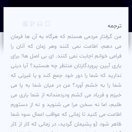
ترجمه
من گرفتار مردمى هستم که هرگاه به آن ها فرمان
مى دهم، اطاعت نمى کنند وهر زمان که آنان را
فرامى خوانم اجابت نمى کنند. اى بى اصل ها! براى
يارى آيين پروردگارتان منتظر چه هستيد؟ آيا دينى
نداريد که شما را دور خود جمع کند و يا غيرتى که
شما را به خشم آورد؟ من در ميان شما به پا مى
خيزم و فرياد مى کشم ودردمندانه از شما يارى مى
طلبم، اما نه سخن مرا مى شنويد و نه از دستورم
اطاعت مى کنيد تا زمانى که عواقب اعمال سوء شما
ظاهر شود (و پشيمان گرديد، در زمانى که کار از کار