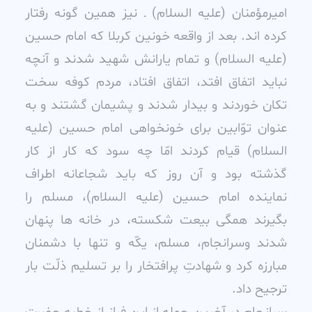
اميرمؤمنان (عليه السلام) ـ نيز همين گونه رفتار
کرده اند. بعد از واقعه خونين کربلا که امام حسين
(عليه السلام) و تمام يارانش شهيد شدند و آنچه
نبايد اتفاق افتد، اتفاق افتاد، مردم کوفه سخت
تکان خوردند و بيدار شدند و پشيمان گشتند و به
عنوان توّابين براى خونخواهى امام حسين (عليه
السلام) قيام کردند امّا چه سود که کار از کار
گذشته بود و آن روز که بايد شجاعانه اطراف
نماينده امام حسين (عليه السلام)، مسلم را
بگيرند همگى بيعت شکسته، در خانه ها پنهان
شدند وسرانجام، مسلم، يکّه و تنها با دشمنان
مبارزه کرد و شهادتِ پرافتخار را بر تسليم ذلّت بار
ترجيح داد.