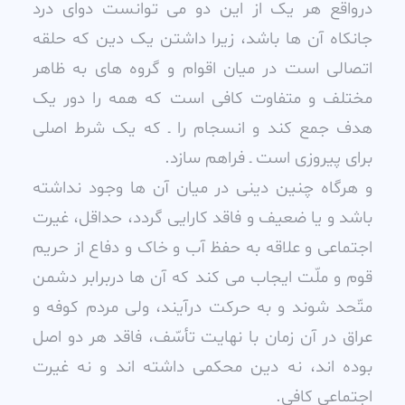
درواقع هر يک از اين دو مى توانست دواى درد
جانکاه آن ها باشد، زيرا داشتن يک دين که حلقه
اتصالى است در ميان اقوام و گروه هاى به ظاهر
مختلف و متفاوت کافى است که همه را دور يک
هدف جمع کند و انسجام را ـ که يک شرط اصلى
براى پيروزى است ـ فراهم سازد.
و هرگاه چنين دينى در ميان آن ها وجود نداشته
باشد و يا ضعيف و فاقد کارايى گردد، حداقل، غيرت
اجتماعى و علاقه به حفظ آب و خاک و دفاع از حريم
قوم و ملّت ايجاب مى کند که آن ها دربرابر دشمن
متّحد شوند و به حرکت درآيند، ولى مردم کوفه و
عراق در آن زمان با نهايت تأسّف، فاقد هر دو اصل
بوده اند، نه دين محکمى داشته اند و نه غيرت
اجتماعى کافى.